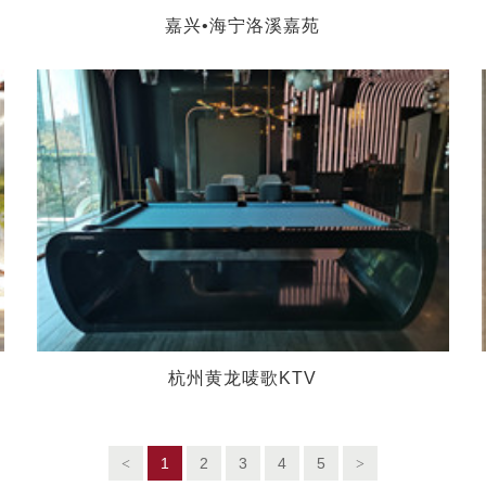
嘉兴•海宁洛溪嘉苑
杭州黄龙唛歌KTV
1
2
3
4
5
<
>