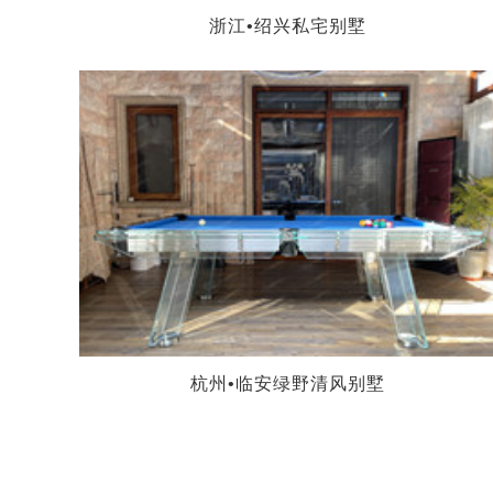
浙江•绍兴私宅别墅
杭州•临安绿野清风别墅